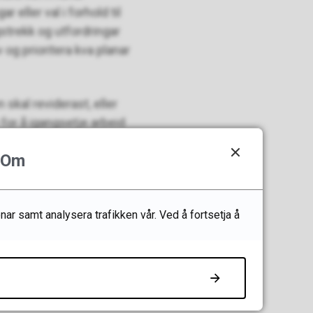
r eller val i forhold til
gstrekk og utfordringar
og prioritera kva planar
skal reviderast, eller
 for å igangsetje arbeid
Om
nar samt analysera trafikken vår. Ved å fortsetja å