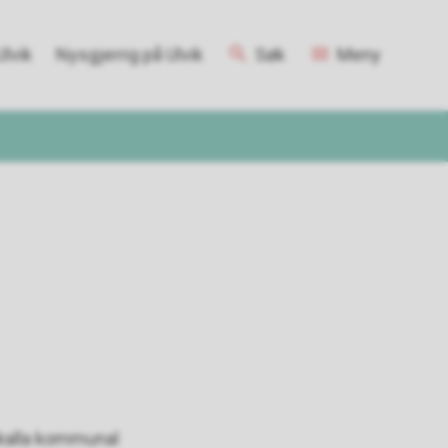
lvik
Nysgjerrig på Ulvik
Søk
Meny
åkalla kommunal