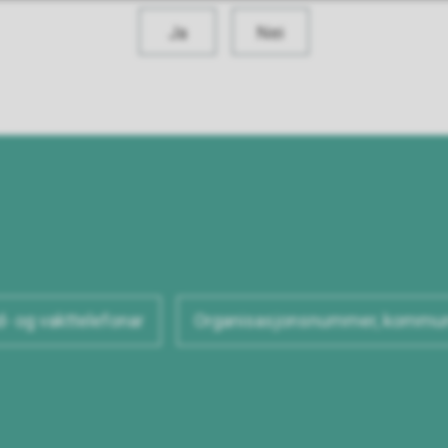
Ja
Nei
- og vakttelefonar
Organisasjonsnummer, kommun