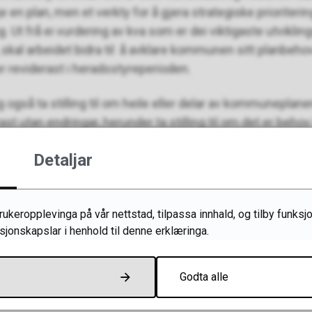
e en plan, men et verkty for å gjera strategiske prioriteringa
Ut frå ei vurdering av kva som er dei viktigaste utviklin
kal arbeidet bidra til å avklare kommunen sitt planbehov 
r reviderast i heradsstyreperioden.
så ta stilling til om heile eller delar av kommuneplanen 
st utan endringar, herunder ta stilling til om det er behov
r om gjeldende planar bør reviderast eller opphevast.
Detaljar
ist endra
30.04.2025 10.26
keropplevinga på vår nettstad, tilpassa innhald, og tilby funksjo
sjonskapslar i henhold til denne erklæringa.
LinkedIn
Tips en venn
Godta alle
Fann du det du leita etter?