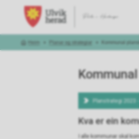
Ulvik kommune
Heim
Planar og strategiar
Kommunal planst
Du er her:
Kommunal 
Planstrategi 2023 -
Kva er ein ko
I alle kommunar skal kom