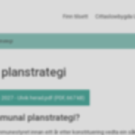
Finn tilsett
Cittaslowbygda U
rategi
planstrategi
 2027 - Ulvik herad.pdf
(PDF, 667 kB)
mmunal planstrategi?
munestyret innan eitt år etter konstituering vedta ein s