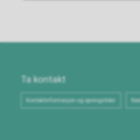
Ta kontakt
Kontaktinformasjon og opningstider
Nød