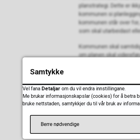
planstrategi. Dette er ikkj
kommunen si planlegging. 
kommunen står over for, s
som skal utarbeidast elle
Kommunen skal samtidig og
om planen skal videreføra
med nye arealplanar, elle
Samtykke
Publisert
18.10.2021 14.57
S
Vel fana
Detaljar
om du vil endra innstillingane.
Me brukar informasjonskapslar (cookies) for å betra bru
bruke nettstaden, samtykkjer du til vår bruk av informa
Skriv ut
Del på Facebook
Del på Twitter
Del på 
Berre nødvendige