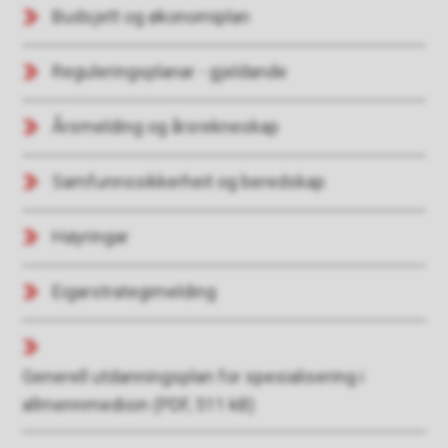
Budsjett og økonomiplan
Reguleringsplanar - gjeldande
Årsmelding og årsrekneskap
Samfunnssikkerheit og beredskap
Høyringar
Eigarstrategimelding
Generell utdanningsplan for spesialisering i
allmennmedisin
(PDF, 511 kB)