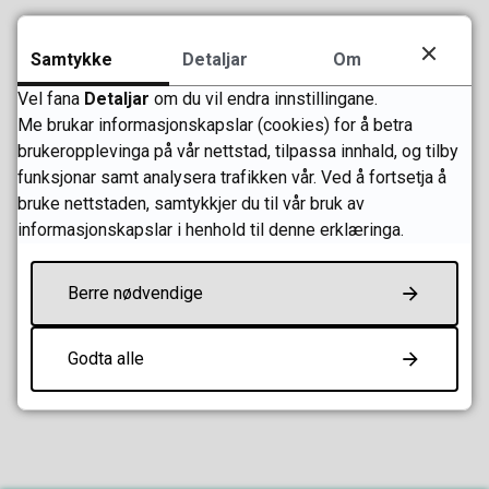
Planar og strategiar
Samtykke
Detaljar
Om
Vel fana
Detaljar
om du vil endra innstillingane.
Me brukar informasjonskapslar (cookies) for å betra
Publisert
13.10.2021 10.57
brukeropplevinga på vår nettstad, tilpassa innhald, og tilby
Sist endra
20.02.2026 14.48
funksjonar samt analysera trafikken vår. Ved å fortsetja å
bruke nettstaden, samtykkjer du til vår bruk av
informasjonskapslar i henhold til denne erklæringa.
Skriv ut
Del på Facebook
Del på Twitter
Del på LinkedIn
Tips en venn
Berre nødvendige
Fann du det du leita etter?
Godta alle
Ja
Nei