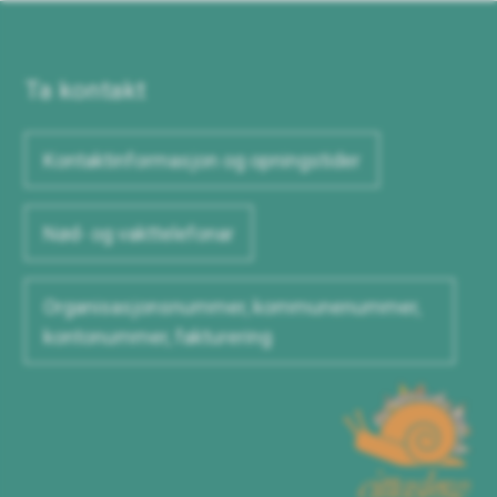
Ta kontakt
Kontaktinformasjon og opningstider
Nød- og vakttelefonar
Organisasjonsnummer, kommunenummer,
kontonummer, fakturering