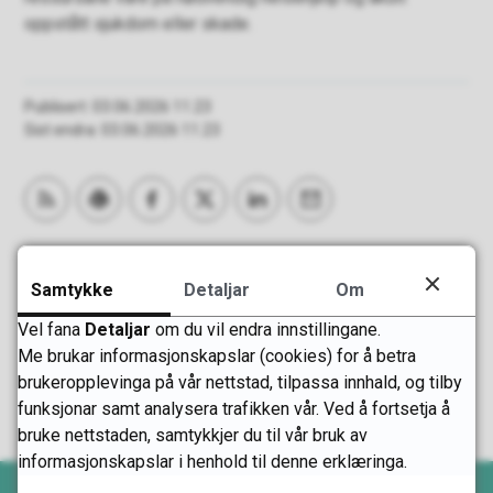
oppstått sjukdom eller skade.
Publisert
03.06.2026 11.23
Sist endra
03.06.2026 11.23
Abonner på RSS
Skriv ut
Del på Facebook
Del på Twitter
Del på LinkedIn
Tips en venn
Fann du det du leita etter?
Samtykke
Detaljar
Om
Vel fana
Detaljar
om du vil endra innstillingane.
Ja
Nei
Me brukar informasjonskapslar (cookies) for å betra
brukeropplevinga på vår nettstad, tilpassa innhald, og tilby
funksjonar samt analysera trafikken vår. Ved å fortsetja å
bruke nettstaden, samtykkjer du til vår bruk av
informasjonskapslar i henhold til denne erklæringa.