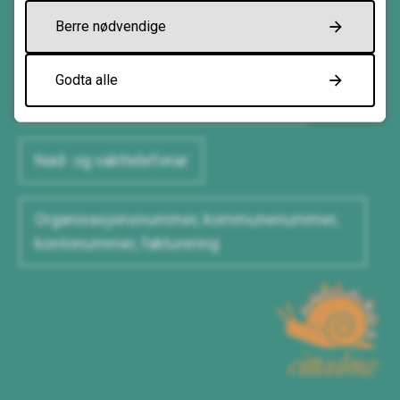
Berre nødvendige
Ta kontakt
Godta alle
Kontaktinformasjon og opningstider
Nød- og vakttelefonar
Organisasjonsnummer, kommunenummer,
kontonummer, fakturering
Cittaslow