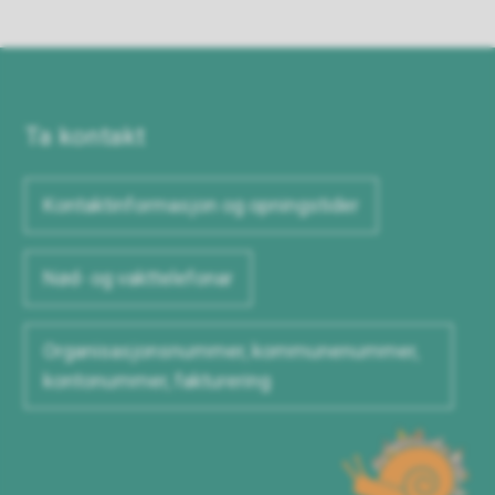
Ta kontakt
Kontaktinformasjon og opningstider
Nød- og vakttelefonar
Organisasjonsnummer, kommunenummer,
kontonummer, fakturering