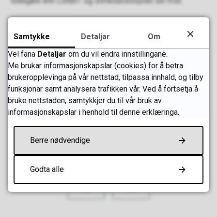
tidlegare enn Lotteri- og stiftelsestilsynet sin frist.
For søknadsrunden 2026 er det nytt regelverk.
De kan
lese meir om ordninga på Lotteri- og stiftelsestilsynet
Samtykke
Detaljar
Om
sin nettstad
.
Vel fana
Detaljar
om du vil endra innstillingane.
Me brukar informasjonskapslar (cookies) for å betra
brukeropplevinga på vår nettstad, tilpassa innhald, og tilby
Publisert
29.05.2026 13.34
funksjonar samt analysera trafikken vår. Ved å fortsetja å
Sist endra
13.07.2026 08.13
bruke nettstaden, samtykkjer du til vår bruk av
informasjonskapslar i henhold til denne erklæringa.
Abonner på RSS
Skriv ut
Del på Facebook
Del på Twitter
Del på LinkedIn
Tips en venn
Berre nødvendige
Fann du det du leita etter?
Godta alle
Ja
Nei