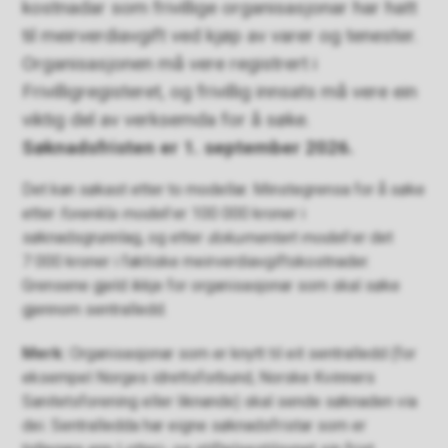
kostnadar som frivillige organisasjonar har hatt
til meirverdiavgift ved kjøp av varer og tenester.
Organisasjonen må vere registrert i
Frivilligregisteret, og frivillig innsats må vere ein
viktig del av verksemda for å søke.
Søknadsfristen er 1. september 2026.
Det kan søkast etter to modellar. Minstegrensa for å søke
etter
forenkla modell
er 100 000 kroner i
søknadsgrunnlag, og etter
dokumentert modell
er det
7 000 kroner i faktiske meirverdiavgiftskostnader.
Grensene gjeld ikkje for organisasjonar som skal søke
gjennom sentralledd.
Merk:
Organisasjonar som er knytt til eit sentralledd (for
eksempel Norges idrettsforbund, Norske Kvinners
Sanitetsforening eller liknande) skal sende søknaden via
dei. Sentralledda har eigne søknadsfristar som er