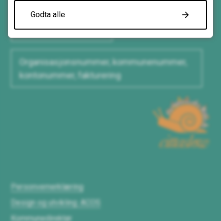
Godta alle
Nød- og vakttelefonar
Organisasjonsnummer, kommunenummer,
kontonummer, fakturering
Cittaslow
Personvernerklæring
Design og utvikling: ACOS
Kommunedirektør