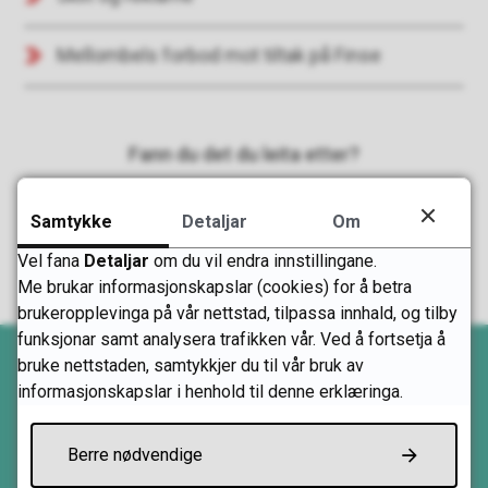
Mellombels forbod mot tiltak på Finse
Fann du det du leita etter?
Ja
Nei
Samtykke
Detaljar
Om
Vel fana
Detaljar
om du vil endra innstillingane.
Me brukar informasjonskapslar (cookies) for å betra
brukeropplevinga på vår nettstad, tilpassa innhald, og tilby
funksjonar samt analysera trafikken vår. Ved å fortsetja å
bruke nettstaden, samtykkjer du til vår bruk av
informasjonskapslar i henhold til denne erklæringa.
Ta kontakt
Berre nødvendige
Kontaktinformasjon og opningstider