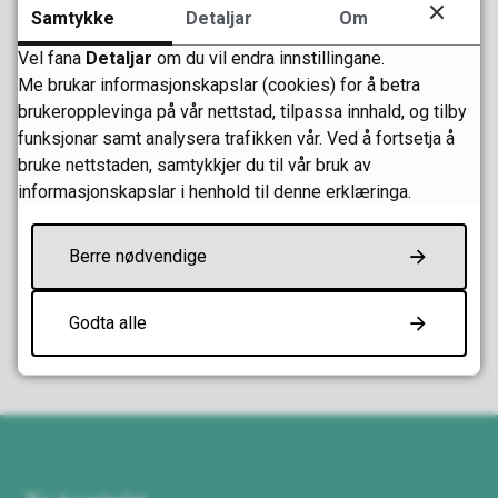
Sist endra
05.06.2025 11.21
Samtykke
Detaljar
Om
Vel fana
Detaljar
om du vil endra innstillingane.
Me brukar informasjonskapslar (cookies) for å betra
Artikkelliste
brukeropplevinga på vår nettstad, tilpassa innhald, og tilby
funksjonar samt analysera trafikken vår. Ved å fortsetja å
bruke nettstaden, samtykkjer du til vår bruk av
Skriv ut
Del på Facebook
Del på Twitter
Del på LinkedIn
Tips en venn
informasjonskapslar i henhold til denne erklæringa.
Fann du det du leita etter?
Berre nødvendige
Ja
Nei
Godta alle