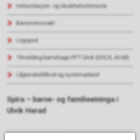
Helsestasjon- og skulehelsetenesta
Barnevernsvakt
Logoped
Tilmelding barnehage PPT Ulvik
(DOCX, 43 kB)
Lågterskeltilbod og systemarbeid
Spira – barne- og familieeininga i
Ulvik Herad
Publisert
05.06.2025 10.16