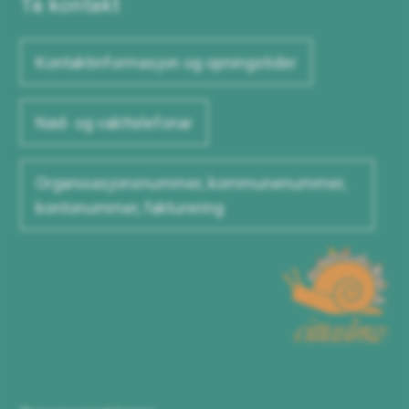
Ta kontakt
Kontaktinformasjon og opningstider
Nød- og vakttelefonar
Organisasjonsnummer, kommunenummer,
kontonummer, fakturering
Cittaslow