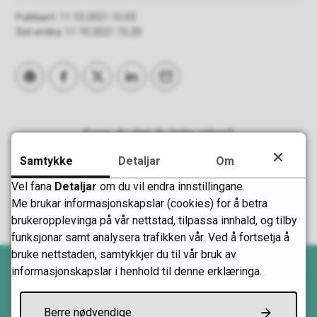
Publisert
11.10.2021 15.03
Sist endra
11.10.2021 15.20
Skriv ut
Del på Facebook
Del på Twitter
Del på LinkedIn
Tips en venn
Fann du det du leita etter?
Samtykke
Detaljar
Om
Ja
Nei
Vel fana
Detaljar
om du vil endra innstillingane.
Me brukar informasjonskapslar (cookies) for å betra
brukeropplevinga på vår nettstad, tilpassa innhald, og tilby
funksjonar samt analysera trafikken vår. Ved å fortsetja å
bruke nettstaden, samtykkjer du til vår bruk av
informasjonskapslar i henhold til denne erklæringa.
Ta kontakt
Berre nødvendige