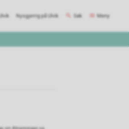
lvik
Nysgjerrig på Ulvik
Søk
Meny
gje om Almenningen og