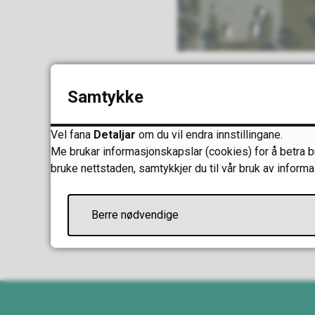
Samtykke
Skriv ut
Del på Facebook
Del på Twitter
Del på 
Vel fana
Detaljar
om du vil endra innstillingane.
Me brukar informasjonskapslar (cookies) for å betra bru
bruke nettstaden, samtykkjer du til vår bruk av informa
Berre nødvendige