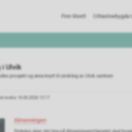
Finn tilsett
Cittaslowbygda U
i Ulvik
ike prosjekt og anna knytt til utvikling av Ulvik sentrum
ist endra
16.06.2026 13.17
Almenningen
Endeleg skjer det ting på Almenningen!Heradet skal byg