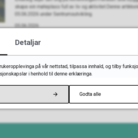
skape ein møteplass full av liv og aktivitet.Denne artikkel
05.06.2026 under Sentrumsutvikling.
05.06.2026
Detaljar
LinkedIn
Tips en venn
keropplevinga på vår nettstad, tilpassa innhald, og tilby funksjo
Fann du det du leita etter?
sjonskapslar i henhold til denne erklæringa.
Ja
Nei
Godta alle