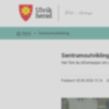
Ulvik kommune
Heim
Sentrumsutvikling
Du er her:
Sentrumsutvikling 
Her finn du informasjon om ul
Publisert
05.06.2026 15.16
S