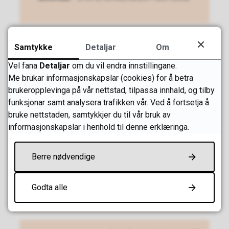
Enkel sak
Samtykke
Detaljar
Om
Ekstrahjelp turistkontor 2026
Vel fana
Detaljar
om du vil endra innstillingane.
Me brukar informasjonskapslar (cookies) for å betra
Saksnummer
2026/1164
Dato
05.08.2026
brukeropplevinga på vår nettstad, tilpassa innhald, og tilby
funksjonar samt analysera trafikken vår. Ved å fortsetja å
bruke nettstaden, samtykkjer du til vår bruk av
informasjonskapslar i henhold til denne erklæringa.
Inngåande dokument
Registrering av brev på postliste,
postjournal
Berre nødvendige
DokumentID
2026/6599
Dato
05.08.2026
Avsendar
estee1@ulvik.org
Godta alle