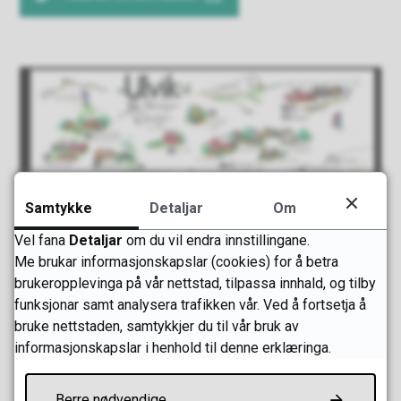
Samtykke
Detaljar
Om
Vel fana
Detaljar
om du vil endra innstillingane.
Me brukar informasjonskapslar (cookies) for å betra
brukeropplevinga på vår nettstad, tilpassa innhald, og tilby
funksjonar samt analysera trafikken vår. Ved å fortsetja å
bruke nettstaden, samtykkjer du til vår bruk av
informasjonskapslar i henhold til denne erklæringa.
Berre nødvendige